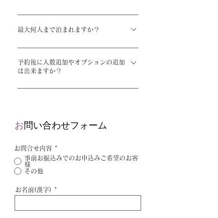
オンラインの場合、半年先までご予約が可
能となっております。 半年より先のご予
最大何人まで泊まれますか？
約を希望される場合は、「お問合せフォー
最大20名様まで宿泊可能です。 21名様以
ム」からご連絡ください。
上のご予約をご希望の場合は、事前にお問
予約後に人数追加やオプションの追加
は出来ますか？
い合わせフォームよりご相談ください。
・クレジットカード決済でご予約の方 人
数の追加やオプションの追加をご希望の方
は「ご予約確定のお知らせ」メールに追加
お
問い合わせフォーム
用URLを記載しておりますので、そちらか
らご注文ください。ご宿泊日の1週間前ま
お問合せ内容
*
で追加可能です。 ・お振込みでご予約の
事前お振込みでのお申込みご希望のお客
方 ご宿泊日の1週間前までにメールでご連
様
その他
絡の上、追加のご料金が発生する場合はお
振込みにてご入金をお願いします。 ※恐
お名前(漢字)
れ入りますが、ご送金手数料はお客様にて
ご負担ください。