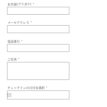
お名前(フリガナ)
メールアドレス
電話番号
ご住所
r
チェックインの日付を選択
*
e
q
u
i
r
e